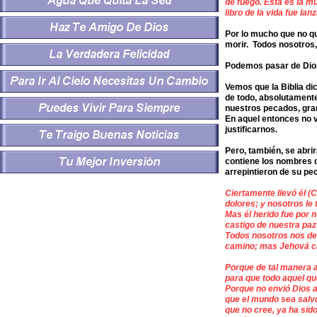
de fuego. Esta es la m
libro de la vida fue lan
Por lo mucho que no q
morir. Todos nosotros
Podemos pasar de Dios
Vemos que la Biblia dic
de todo, absolutamente
nuestros pecados, gra
En aquel entonces no 
justificarnos.
Pero, también, se abrirá 
contiene los nombres 
arrepintieron de su pe
Ciertamente llevó él (
dolores; y nosotros le
Mas él herido fue por 
castigo de nuestra paz
Todos nosotros nos de
camino; mas Jehová ca
Porque de tal manera a
para que todo aquel qu
Porque no envió Dios a
que el mundo sea salvo
que no cree, ya ha sid