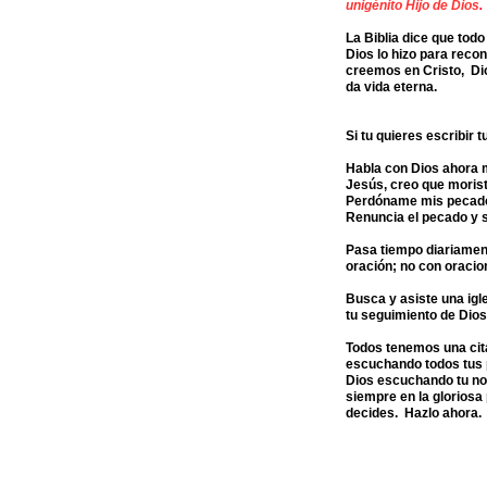
unigénito Hijo de Dios
.
La Biblia dice que tod
Dios lo hizo para reco
creemos en Cristo, Dio
da vida eterna.
Si tu quieres escribir t
Habla con Dios ahora 
Jesús, creo que morist
Perdóname mis pecado
Renuncia el pecado y s
Pasa tiempo diariament
oración; no con oracio
Busca y asiste una igl
tu seguimiento de D
Todos tenemos una cit
escuchando todos tus
Dios escuchando tu nom
siempre en la gloriosa
decides. Hazlo ahora.