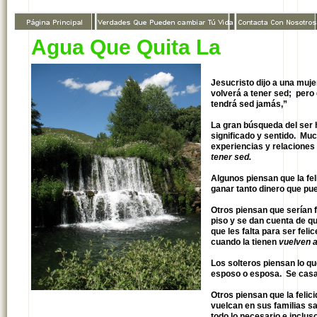
Agua Que Quita La
Sed
Jesucristo dijo a una muj
volverá a tener sed; pero 
tendrá sed jamás,”
La gran búsqueda del ser 
significado y sentido. Mu
experiencias y relaciones
tener sed.
Algunos piensan que la fel
ganar tanto dinero que p
Otros piensan que serían f
piso y se dan cuenta de q
que les falta para ser feli
cuando la tienen
vuelven a
Los solteros piensan lo qu
esposo o esposa. Se casa
Otros piensan que la felic
vuelcan en sus familias s
todo lo necesario e incl