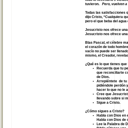
tuvieron.
Pero, vuelven a
Todas las satisfacciones 
dijo Cristo, “Cualquiera q
pero el que beba del agua 
Jesucristo nos ofrece una
Jesucristo nos ofrece una 
Blas Pascal, el célebre mat
el corazón de todo hombre 
vacío no puede ser llenad
mismo, el Creador, revel
¿Qué es lo que tienes que 
Recuerda que tu pe
que reconciliarte c
de Dios.
Arrepiéntete de tu 
pidiéndole perdón y
hacer lo que no le
Cree que Jesucristo
llevando sobre si
Sigue a Cristo.
¿Cómo sigues a Cristo?
Habla con Dios en 
Habla con Dios de 
Lee la Palabra de Di